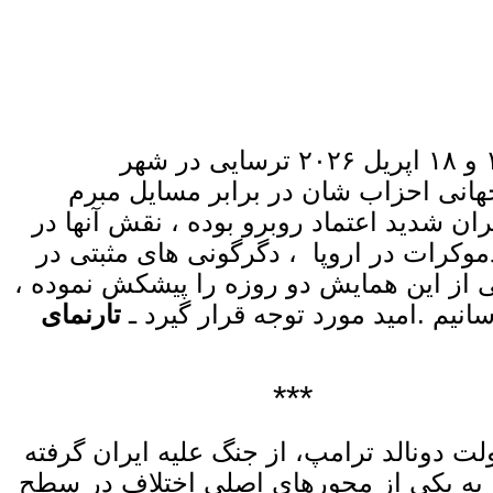
رهبران چپ و سوسیالیست جهان وابسته به «‌انترناسیونال سوسیالیستی ـ SI»* بروزهای ۱۷ و ۱۸ اپریل ۲۰۲۶ ترسایی در شهر
هانی احزاب شان در برابر مسایل مبرم
ان شدید اعتماد روبرو بوده ، نقش آنها در
کرات در اروپا ، دگرگونی های مثبتی در
ی از این همایش دو روزه را پیشکش نموده ،
نیم .امید مورد توجه قرار گیرد ـ
تارنمای
***
دونالد ترامپ، از جنگ علیه ایران گرفته
، به یکی از محورهای اصلی اختلاف در سطح