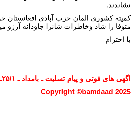
نشاندند.
کميته کشوری المان حزب آبادی افغانستان خوی
متوفا را شاد وخاطرات شانرا جاودانه آرزو مین
با احترام
اگهی های فوتی و پیام تسلیت ـ بامداد ـ ۲۵/۱ـ ۰۵۱۰
Copyright ©bamdaad 2025