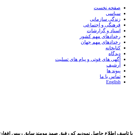
صفحه نخست
سیاسی
زندگی سازمانی
فرهنگی و اجتماعی
اسناد و گزارشات
رخدادهای مهم کشور
رخدادهای مهم جهان
کتابخانه
دیدگاه
آگهی های فوتی و پیام های تسلیت
آرشیف
پیوند ها
تماس با ما
English
با تاسف اطلاع حاصل نمودیم که
رفیق صمد مومند سابق رییس افغان 