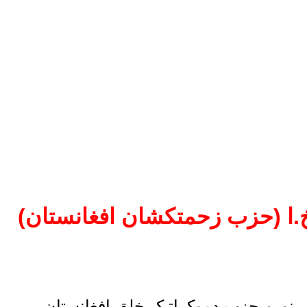
.خ.ا (حزب زحمتکشان افغانستان)
 نوین حزب دموکراتیک خلق افغانستان