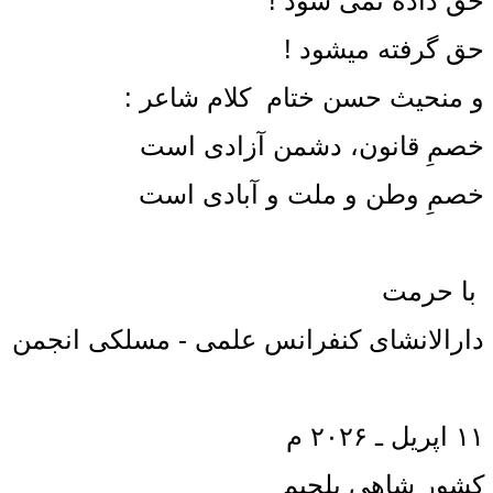
حق داده نمی ‌شود !
حق گرفته میشود !
و منحیث حسن ختام کلام شاعر :
خصمِ قانون، دشمن آزادی است
خصمِ وطن و ملت و آبادی است
با حرمت
دارالانشای کنفرانس علمی - مسلکی انجمن
۱۱ اپریل ـ ۲۰۲۶ م
کشور شاهی بلجیم