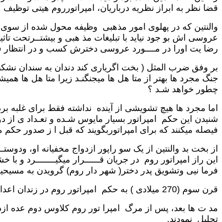
قضا نظر به ابراز نظریه درباریان، امپراتورروم هیتی توظیف م
والنتین که در پهلوی امور مذهبی وظیفه محول شده از سوی
عروسی اش بو جود نیاید با تبلیغات مذ هبی و بیشتــرتحت تاثی
رضا یت اورا در مــــورد عروسی دخترش کسب و در انتظار 
بر وفق ضرب المثل ( بخت اگریاری کند دندان به سندان نشکند
جنگ مجرد ها بهتر از متا هل ها میجنگنـد زیرا متا هل ها هم
چطور خواهد شـد ؟
اما مجرد ها هیچ تشویشی از آینده نداشته فقط برای غلبه بردش
شنیدن این حکم امپراتور بسیار مایوس شـده و تعـداد ی از
فیصله میکنند که برای امپراتوربگویند که قبل ا ز صدور حکم م
از بخت بد والنتین از یک سو راپور ازدواج مخفیانه او، ودوست
این راز امپراتور روم در جریان قــــــرار میگیــــــــرد و ب
فرما نیی وتشویق پدر دختر( شهر دار روم) گرویدن به مسیحیت تشخیص و
قرن سوم (270 میلادی ) به حکم امپراتور روم در زندان اعدام میگردد.
تجلیل نمودند.