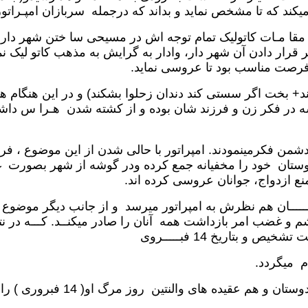
یکند که تا مشخص نماید و بداند که درجمله سربازان امپـراتور
 مقا مـات کاتولیک تمام توجه اش در مسیحی سا ختن شهر د
ر قرار دادن آن شهر دار، وادار به گرایش به مذهب کاتو لیک ن
فرصت مناسب بود تا عروسی نماید.
+ بخت اگر سستی کند دندان زحلوا بشکند) و در این هنگام هیت
یشه در فکر زن و فرزند شان بوده و از کشته شدن هـرا س داشت
من فکرمینمودند. امپراتور با حالی شدن از این موضوع ، فرمان
 دوستان خود را مخفیانه جمع کرده ودر گوشه از شهر بصورت 
نع ازدواج، جوانان عروسی کرده اند.
ـــــــان هم نظرش به امپراتور میرسد و از جانب دیگر موضوع ت
ا خشم و غضب امر بازداشت همه آنان را صادر میکنــد. کـــه در 
 بتاریخ 14 فبـــــروی
مد ت ها بعد، پس از مرگ امپرا 