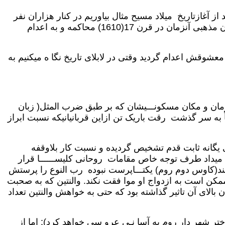
ز آغازتاریخ میلاد مسیح مثال بیاوریم در کنار هزاران نفر
میتوانیم گالیله، عالم ستاره شناس را بـه یاد بیاو ریم که نسبت ابراز نظر در بارهحرکت زمین بگرد خورشیدازجا نـــب رهبران مذهبی آنزمان در قرن 17(1610) محاکمه و به اعدام
ید بودن به محبت و علاقه مندی به معشوقش اعدام گردید وقتی در لابلای تاریخ نگا ه میکنیم به
مان و مکان مسکونـــیشان که بر طبق ضرب المثل( زبان
 به سر گذشت رقت باریک تن ازاین قربانیانیکه نسبت ابراز
 یگانه ثابت قدم تشخیص گردیده و نسبت کار بلاوقفه
یداد طرف توجه خاص مقامات روحانی کلیســــــا قرار
نند(کاوس دوم روم) یکتـــاپرست نبوده رب النوع را پرستش
ممکن است به ازدواج او موا فقت نکند. والنتین که به صحبت
بالای آن تاثیر گذاشته بود که حتی به خواهش والنتین تعداد
ر شهر دار روم به آسا نـی عرو سی خواهد کرد): اما از