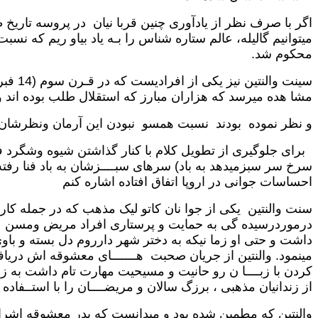
اگر با صرف نظر از یادآوری چنین قربا نیان در پروسه تاریخ طو
محکوم شد.
مشا هده میرسد که هزاران مبارز که استقلال طلب بوده اند ویا
و نظر نموده بودند نسبت همسو نبودن این آرمان ونظرشان با
برای جلوگیری از تطویل کلام با کنار گذاشتن شیوه وشگرد ف
سرخ سر سبزمیدهد به باد) سرهای سبــــزشان به باد فنا رف
احساسات جوانی در اروپا اتفاق افتاده اشاره کنم
سنت والنتین یکی از جوا نان کاتو لیک مذهب که در جمله کار
درموردرسیده گی به حمایت و پرستاری افراد مریض ومسن که
داشت و حتی او زما نیکه به دختر شهر دارروم دل بسته و باو
مینمود. والنتین از جریان صحبت هـــــــای معشوقه اش دریاف
کردن با زبــــا ن رو حانیت و مسیحیت مهارت تام داشت به زود
از زندانیان مذهبی ، برزگ سالان و مریضــــان را با استــفاده ا
والنتین که مطمین شده بود و میدانست که پدر معشوقه اشرا ت