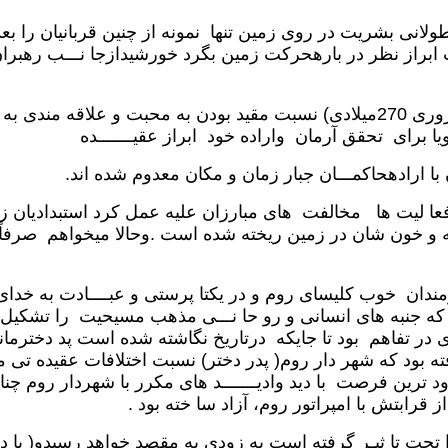
لانی بشریت در روی زمین تنها نمونه از چنین قربانیان را بعد ا
سینت والنتین نیز یکی از افرادیست که در قـرن سوم (14 فبروری 270میلادی) نسبت مق
 برای تحقق آرمان واراده خود ابراز عقیـــــــده
 ارادهحاکمـــان جبار زمان و مکان معدوم شده اند.
عا لیت ها مخالفت های مبارزان علیه عمل کرد استبدادیان ز
ته و خون شان در زمین ریخته شده است .وحالا میخواهم صرفاً
مندان خوب کلیسای روم و در یکتا پرستی و عبــــادت به خدای
 جنبه های انسانی و رو حا نـــی مذهب مسیحیت را تشکیل م
ی در تفاهم بود تا جایکه درتاریخ نگاشته شده است پد دخترما
ته بود که شهر دار روم( پدر دختر) نسبت اختلافات عقیده تی 
 ترین فرصت با دید وادیـــــــد های مکرر با شهردار روم چنان 
ز قرابتش با امپراتور روم، آزاد سا خته بود .
حت تا ثیـر گرفته است به زودی به مقصد خواهد رسیدو( با دخت