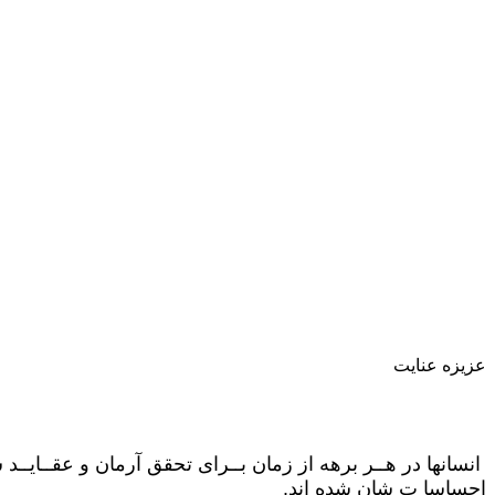
عزیزه عنایت
انسانها در هــر برهه از زمان بــرای تحقق آرمان و عقــایــد
احساسا ت شان شده اند.