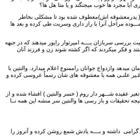
ی آیا مجرد ها خوب میجنگند و یا متا هل ها؟
ار( پدرمعشوقه اش)معطوف شده بود تا مشکلی بخاطر
مـــوده مراحل آنرا با راز داری وسریت طی کرده و بعد ها
 بررسی سربازان بــــه امپرتوار راپور میدهند که در جبهه
ند و فکر میکردند که اگر کشته شوند زن و فرزند آنان
 میدهد وازدواج جوانان راممنوع اعلام میدارد. والنتین با
غـیر علنـی همه با معشوقه های شان رسماً عروسی کرده و
غیر عقیده شـــهر دار روم ( خسر والنتین ) افشاء شده و از
نتیجه تحقیقات و باز رسی ها والنتین سر منشه این همه نــا
تور روم کلاوس دوم عده ازدوستان و هم عقیده های والنتین روز مرگ او( 14 فبروری ) را گرامی داشته و بــــه یادش شمع روشن کرده و آنروز را