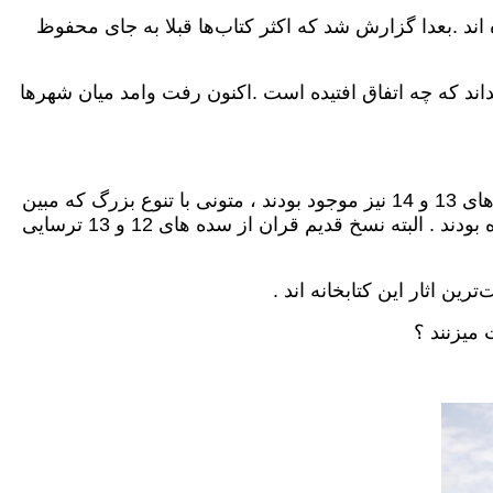
 اند .بعدا گزارش شد که اکثر کتاب‌ها قبلا به جای محفوظ
ند که چه اتفاق افتیده است .اکنون رفت وامد میان شهرها
: بسیاری از اثرهای کتابخانه وابسته به سده های 16 و 17 ترسایی اند.اما در اینجا اثار منحصر بفرد و نادر از سده های 13 و 14 نیز موجود بودند ، متونی با تنوع بزرگ که مبین
فرهنگ شرق نزدیک و دورمی‌باشند . این کتاب‌ها از کشورهای مصر، مراکش ، تونس و حتا اندلس ( هسپانیا ) گرد آورده شده بودند . البته نسخ قدیم قران از سده های 12 و 13 ترسایی
ین اثار این کتابخانه اند .
 میزنند ؟